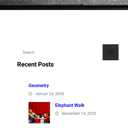
S
u
Recent Posts
c
h
e
Geometry
n
Januar 24, 2026
Elephant Walk
November 14, 2025